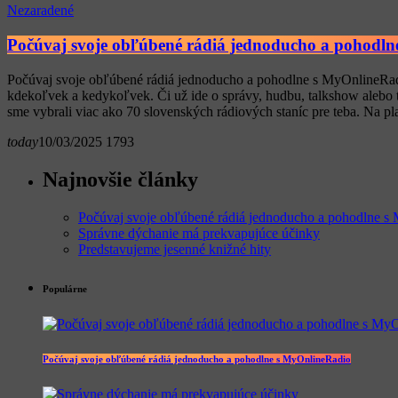
Nezaradené
Počúvaj svoje obľúbené rádiá jednoducho a pohodl
Počúvaj svoje obľúbené rádiá jednoducho a pohodlne s MyOnlineRadio
kdekoľvek a kedykoľvek. Či už ide o správy, hudbu, talkshow alebo 
sme vybrali viac ako 70 slovenských rádiových staníc pre teba. Na pl
today
10/03/2025
1793
Najnovšie články
Počúvaj svoje obľúbené rádiá jednoducho a pohodlne 
Správne dýchanie má prekvapujúce účinky
Predstavujeme jesenné knižné hity
Populárne
Počúvaj svoje obľúbené rádiá jednoducho a pohodlne s MyOnlineRadio