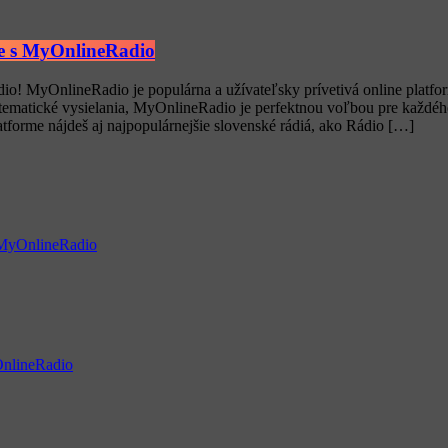
ne s MyOnlineRadio
! MyOnlineRadio je populárna a užívateľsky prívetivá online platfor
tematické vysielania, MyOnlineRadio je perfektnou voľbou pre každého
atforme nájdeš aj najpopulárnejšie slovenské rádiá, ako Rádio […]
s MyOnlineRadio