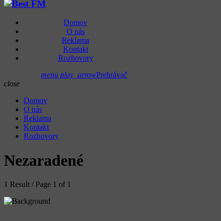
Domov
O nás
Reklama
Kontakt
Rozhovory
menu
play_arrow
Prehrávač
close
Domov
O nás
Reklama
Kontakt
Rozhovory
Nezaradené
1 Result / Page 1 of 1