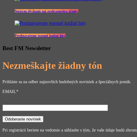
Správne dýchanie má prekvapujúce účinky
Predstavujeme jesenné knižné hity
Best FM Newsletter
Nezmeškajte žiadny tón
Prihláste sa na odber najnovších hudobných noviniek a špeciálnych ponúk.
EMAIL*
Pri registrácii beriete na vedomie a súhlasíte s tým, že vaše údaje budú zhr