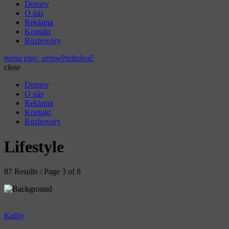
Domov
O nás
Reklama
Kontakt
Rozhovory
menu
play_arrow
Prehrávač
close
Domov
O nás
Reklama
Kontakt
Rozhovory
Lifestyle
87 Results / Page 3 of 8
Knihy