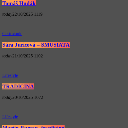
Tomáš Hudák
today
22/10/2025
1119
Cestovanie
Sára Juricová – SMUSIATA
today
21/10/2025
1102
Lifestyle
TRADICINA
today
20/10/2025
1072
Lifestyle
Martin Ruman- freediving