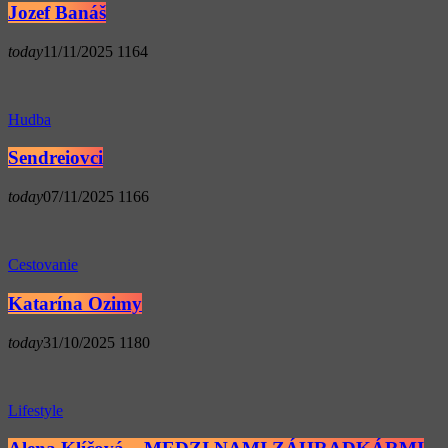
Jozef Banáš
today
11/11/2025
1164
Hudba
Sendreiovci
today
07/11/2025
1166
Cestovanie
Katarína Ozimy
today
31/10/2025
1180
Lifestyle