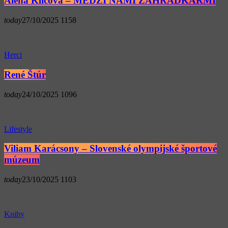
Alena Klíčová – MEDZI NAMI ZÁHRADKÁRMI
today
27/10/2025
1158
Herci
René Štúr
today
24/10/2025
1096
Lifestyle
Viliam Karácsony – Slovenské olympijské športové
múzeum
today
23/10/2025
1103
Knihy