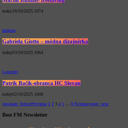
today
16/10/2025
1074
fashion
Gabriela Giotto – módna dizajnérka
today
03/10/2025
1064
Legendy
Patrik Bačík-obranca HC Slovan
today
02/10/2025
1008
navigate_before
Previous
1
2
3
4
5
…
8
Next
navigate_next
Best FM Newsletter