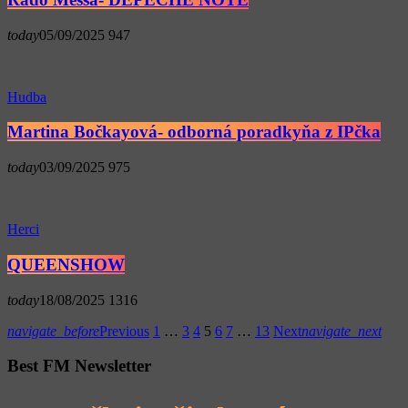
today
05/09/2025
947
Hudba
Martina Bočkayová- odborná poradkyňa z IPčka
today
03/09/2025
975
Herci
QUEENSHOW
today
18/08/2025
1316
navigate_before
Previous
1
…
3
4
5
6
7
…
13
Next
navigate_next
Best FM Newsletter