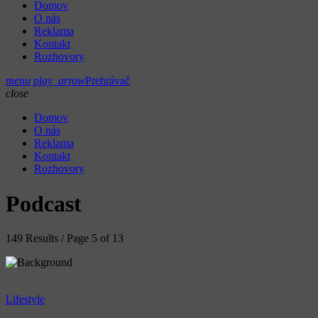
Domov
O nás
Reklama
Kontakt
Rozhovory
menu
play_arrow
Prehrávač
close
Domov
O nás
Reklama
Kontakt
Rozhovory
Podcast
149 Results / Page 5 of 13
Lifestyle