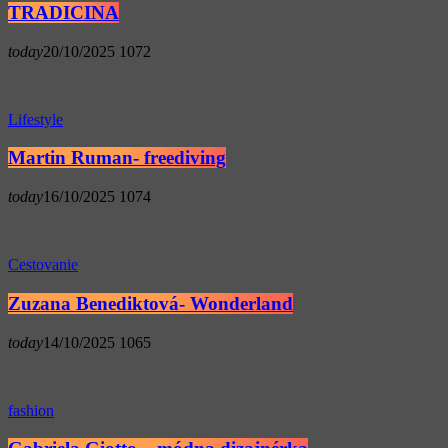
TRADICINA
today
20/10/2025
1072
Lifestyle
Martin Ruman- freediving
today
16/10/2025
1074
Cestovanie
Zuzana Benediktová- Wonderland
today
14/10/2025
1065
fashion