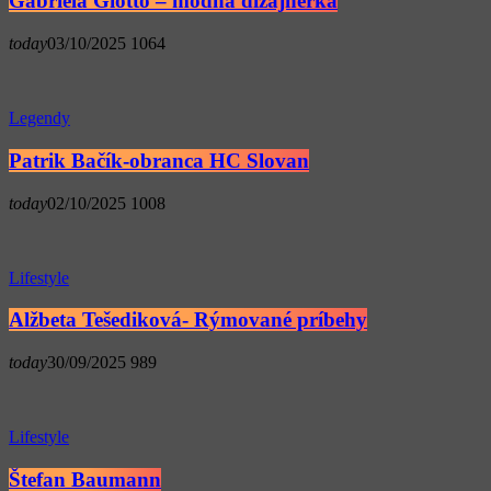
Gabriela Giotto – módna dizajnérka
today
03/10/2025
1064
Legendy
Patrik Bačík-obranca HC Slovan
today
02/10/2025
1008
Lifestyle
Alžbeta Tešediková- Rýmované príbehy
today
30/09/2025
989
Lifestyle
Štefan Baumann