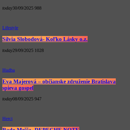
today
30/09/2025
988
Lifestyle
Silvia Slobodová- Koľko Lásky o.z.
today
29/09/2025
1028
Hudba
Eva Majerová – občianske združenie Bratislava
spieva gospel
today
08/09/2025
947
Herci
Rado Mešša- DEPECHE NOTE