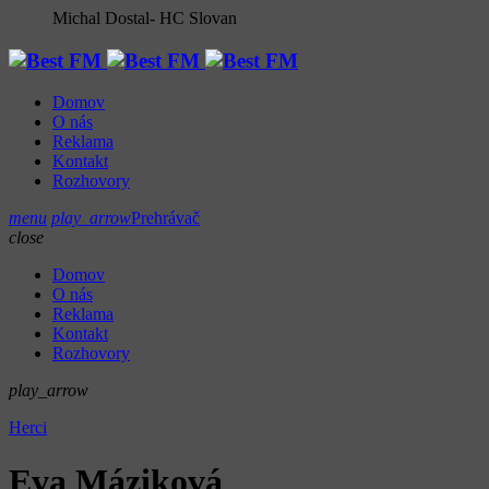
Michal Dostal- HC Slovan
Domov
O nás
Reklama
Kontakt
Rozhovory
menu
play_arrow
Prehrávač
close
Domov
O nás
Reklama
Kontakt
Rozhovory
play_arrow
Herci
Eva Máziková