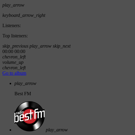
play_arrow
keyboard_arrow_right
Listeners:
Top listeners:
skip_previous
play_arrow
skip_next
00:00
00:00
chevron_left
volume_up
chevron_left
Go to album
play_arrow
Best FM
play_arrow