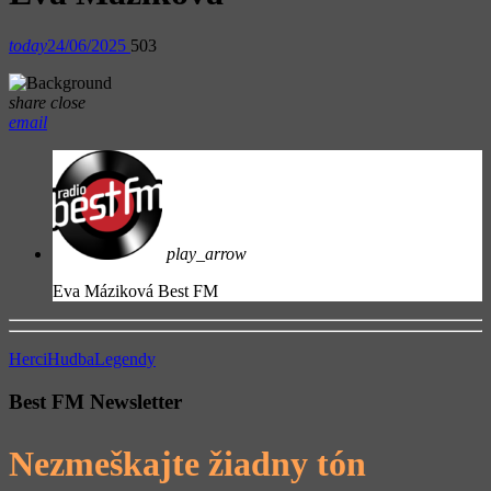
today
24/06/2025
503
share
close
email
play_arrow
Eva Máziková
Best FM
Herci
Hudba
Legendy
Best FM Newsletter
Nezmeškajte žiadny tón