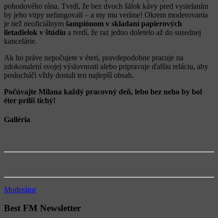
pohodového rána. Tvrdí, že bez dvoch šálok kávy pred vysielaním
by jeho vtipy nefungovali – a my mu veríme! Okrem moderovania
je tiež neoficiálnym
šampiónom v skladaní papierových
lietadielok v štúdiu
a tvrdí, že raz jedno doletelo až do susednej
kancelárie.
Ak ho práve nepočujete v éteri, pravdepodobne pracuje na
zdokonalení svojej výslovnosti alebo pripravuje ďalšiu reláciu, aby
poslucháči vždy dostali ten najlepší obsah.
Počúvajte Milana každý pracovný deň, lebo bez neho by bol
éter príliš tichý!
Galléria
Moderátor
Best FM Newsletter