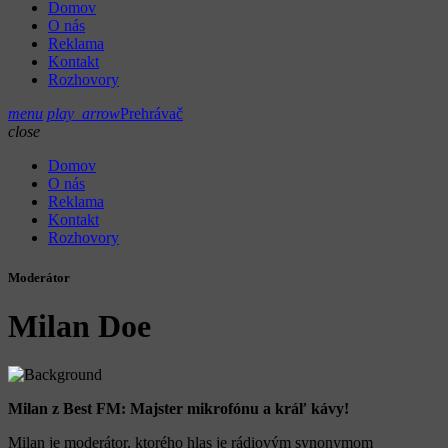
Domov
O nás
Reklama
Kontakt
Rozhovory
menu
play_arrow
Prehrávač
close
Domov
O nás
Reklama
Kontakt
Rozhovory
Moderátor
Milan Doe
Milan z Best FM: Majster mikrofónu a kráľ kávy!
Milan je moderátor, ktorého hlas je rádiovým synonymom