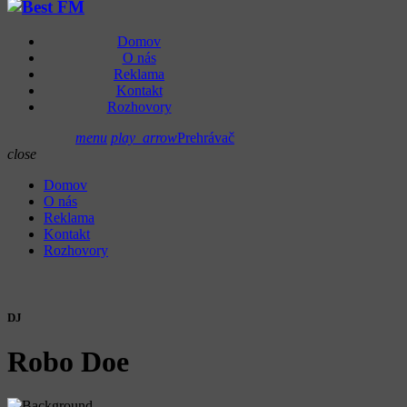
Domov
O nás
Reklama
Kontakt
Rozhovory
menu
play_arrow
Prehrávač
close
Domov
O nás
Reklama
Kontakt
Rozhovory
DJ
Robo Doe