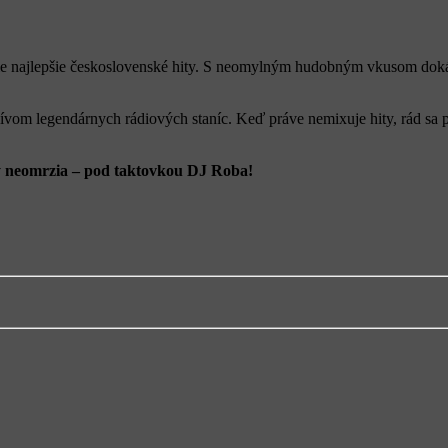
ú tie najlepšie československé hity. S neomylným hudobným vkusom doká
ívom legendárnych rádiových staníc. Keď práve nemixuje hity, rád sa 
dy neomrzia – pod taktovkou DJ Roba!