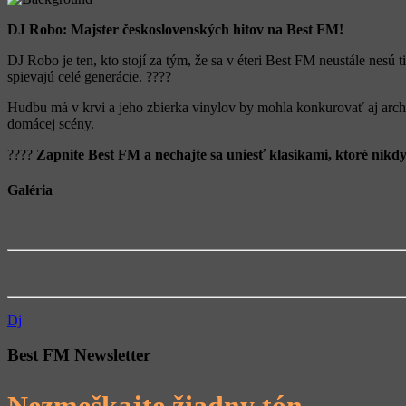
DJ Robo: Majster československých hitov na Best FM!
DJ Robo je ten, kto stojí za tým, že sa v éteri Best FM neustále nes
spievajú celé generácie. ????
Hudbu má v krvi a jeho zbierka vinylov by mohla konkurovať aj arch
domácej scény.
????
Zapnite Best FM a nechajte sa uniesť klasikami, ktoré nik
Galéria
Dj
Best FM Newsletter