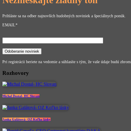
Nezmeškajte žiadny tón
Prihláste sa na odber najnovších hudobných noviniek a špeciálnych ponúk.
EMAIL*
Pri registrácii beriete na vedomie a súhlasíte s tým, že vaše údaje budú zhr
Rozhovory
Michal Dostal- HC Slovan
Janka Galátová- OZ Koľko lásky